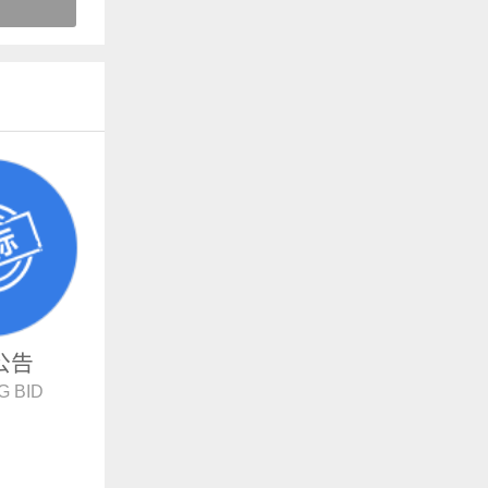
公告
G BID