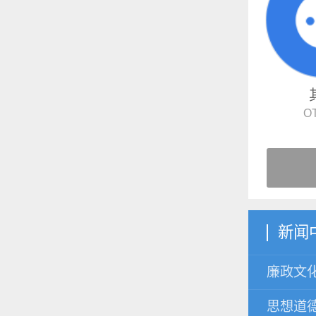
O
新闻
廉政文
思想道